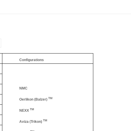
Configurations
NMC
TM
Oerlikon (Balzer)
TM
NEXX
TM
Aviza (Trikon)