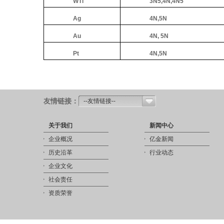
WTi
3N5,4N,4N5
Ag
4N,5N
Au
4N, 5N
Pt
4N,5N
友情链接：
--友情链接--
关于我们
新闻中心
企业概况
亿金新闻
历史沿革
行业动态
企业文化
社会责任
资质荣誉