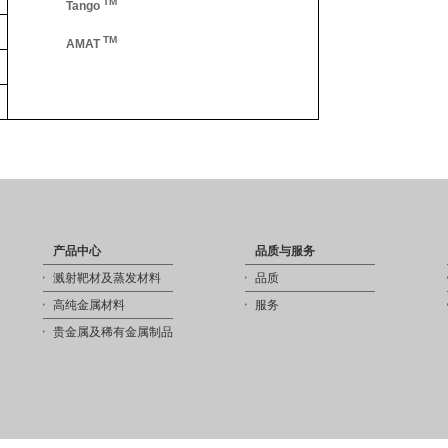
TM
Tango
TM
AMAT
产品中心
品质与服务
溅射靶材及蒸发材料
品质
高纯金属材料
服务
贵金属及稀有金属制品